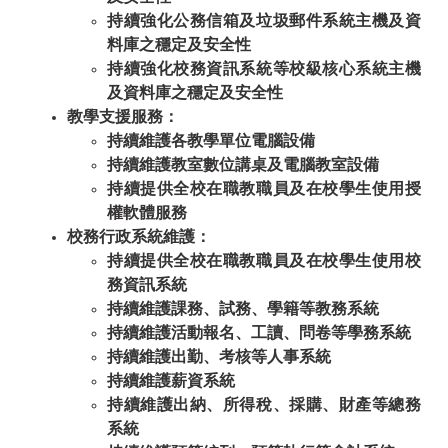
持續強化公務信箱及垃圾郵件系統主機及資
料庫
之
穩定及安全性
持續強化校務資訊系統等校級核心系統主機
及資料庫
之
穩定及安全性
教學支援服務：
持續維護
各教學單位電腦
設備
持續維護
教室數位講桌及電腦教室
設備
持續提供全校在職教職員及在校學生使用授
權軟體
服務
校務
行政
系統維護：
持續提供全校在職教職員及在校學生使用校
務資訊系統
持續維護課務、試務、學籍等
教務
系統
持續
維護
活動報名、工讀、問卷等學務系統
持續
維護
出勤、考核等人事
系統
持續
維護
薪資系統
持續
維護
出納、所得稅、採購、財產等總務
系統