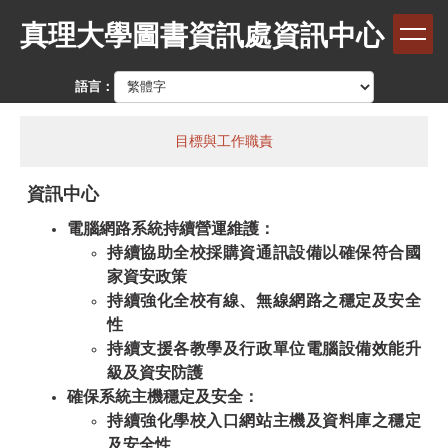
跳
真理大學圖書資訊處資訊中心
到
主
要
語言：
內
容
區
目標與工作職責
資訊中心
電腦網路系統持續營運維護：
持續協助全校採購資通訊
設備
以確保符合國
家資安政策
持續強化全校有線、無線
網路
之穩定及安全
性
持續支援各教學及行政單位電腦設備效能升
級及資安防護
確保系統主機穩定及安全：
持續強化學校入口網站主機及資料庫
之
穩定
及安全性