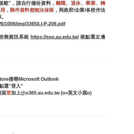
規範"，請自行備份資料，
離職、退休、畢業、轉
/停用，郵件資料都無法保留
，與政府/企業/各校作法
諒。
le/6/1006/img/3365/LI-P-206.pdf
入校務資訊系統
https://sso.au.edu.tw/
後點選左邊
搜尋Microsoft Outlook
，點選"登入"
後面
要
加上@o365.au.edu.tw (o=英文小寫o)