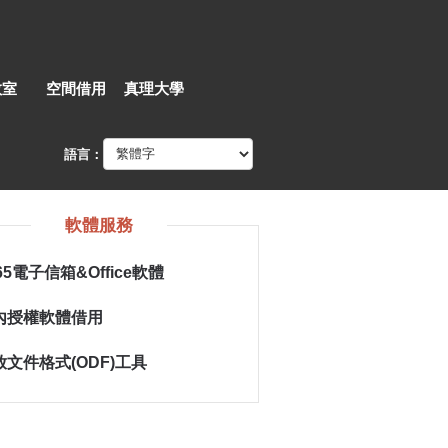
教室
空間借用
真理大學
語言：
軟體服務
65電子信箱&Office軟體
內授權軟體借用
放文件格式(ODF)工具